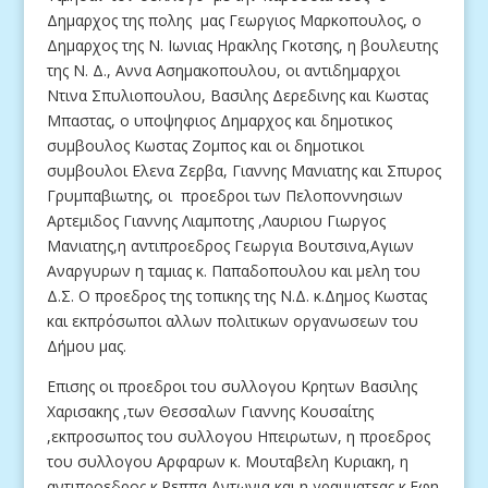
Δημαρχος της πολης μας Γεωργιος Μαρκοπουλος, ο
Δημαρχος της Ν. Ιωνιας Ηρακλης Γκοτσης, η βουλευτης
της Ν. Δ., Αννα Ασημακοπουλου, οι αντιδημαρχοι
Ντινα Σπυλιοπουλου, Βασιλης Δερεδινης και Κωστας
Μπαστας, ο υποψηφιος Δημαρχος και δημοτικος
συμβουλος Κωστας Ζομπος και οι δημοτικοι
συμβουλοι Ελενα Ζερβα, Γιαννης Μανιατης και Σπυρος
Γρυμπαβιωτης, οι προεδροι των Πελοποννησιων
Αρτεμιδος Γιαννης Λιαμποτης ,Λαυριου Γιωργος
Μανιατης,η αντιπροεδρος Γεωργια Βουτσινα,Αγιων
Αναργυρων η ταμιας κ. Παπαδοπουλου και μελη του
Δ.Σ. Ο προεδρος της τοπικης της Ν.Δ. κ.Δημος Κωστας
και εκπρόσωποι αλλων πολιτικων οργανωσεων του
Δήμου μας.
Επισης οι προεδροι του συλλογου Κρητων Βασιλης
Χαρισακης ,των Θεσσαλων Γιαννης Κουσαίτης
,εκπροσωπος του συλλογου Ηπειρωτων, η προεδρος
του συλλογου Αρφαρων κ. Μουταβελη Κυριακη, η
αντιπροεδρος κ.Ρεππα Αντωνια και η γραμματεας κ.Εφη