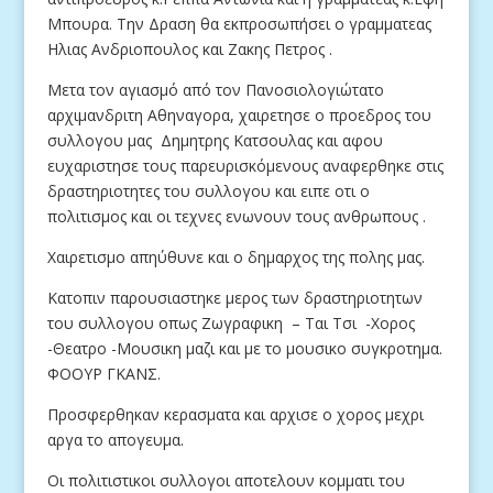
Μπουρα. Την Δραση θα εκπροσωπήσει ο γραμματεας
Ηλιας Ανδριοπουλος και Ζακης Πετρος .
Μετα τον αγιασμό από τον Πανοσιολογιώτατο
αρχιμανδριτη Αθηναγορα, χαιρετησε ο προεδρος του
συλλογου μας Δημητρης Κατσουλας και αφου
ευχαριστησε τους παρευρισκόμενους αναφερθηκε στις
δραστηριοτητες του συλλογου και ειπε οτι ο
πολιτισμος και οι τεχνες ενωνουν τους ανθρωπους .
Χαιρετισμο απηύθυνε και ο δημαρχος της πολης μας.
Κατοπιν παρουσιαστηκε μερος των δραστηριοτητων
του συλλογου οπως Ζωγραφικη – Ται Τσι -Χορος
-Θεατρο -Μουσικη μαζι και με το μουσικο συγκροτημα.
ΦΟΟΥΡ ΓΚΑΝΣ.
Προσφερθηκαν κερασματα και αρχισε ο χορος μεχρι
αργα το απογευμα.
Οι πολιτιστικοι συλλογοι αποτελουν κομματι του