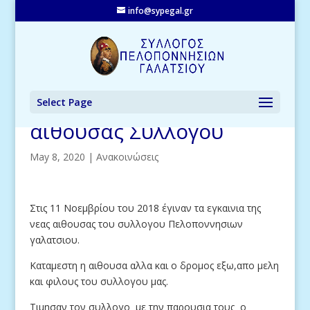
info@sypegal.gr
Select Page
Δελτίο Τύπου: Εγκαίνια
αίθουσας Συλλόγου
May 8, 2020
|
Ανακοινώσεις
Στις 11 Νοεμβρίου του 2018 έγιναν τα εγκαινια της
νεας αιθουσας του συλλογου Πελοποννησιων
γαλατσιου.
Καταμεστη η αιθουσα αλλα και ο δρομος εξω,απο μελη
και φιλους του συλλογου μας.
Τιμησαν τον συλλογο με την παρουσια τους ο