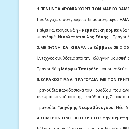
1.ΠΕΝΗΝΤΑ ΧΡΟΝΙΑ ΧΩΡΙΣ ΤΟΝ ΜΑΡΚΟ ΒΑΜΒΑ
Προλογίζει ο συγγραφέας-δημοσιογράφος
ΗΛΙ
Παίζει και τραγουδά η
«Ρεμπέτικη Κομπανία 
μπαγλαμά,
Νικολετόπουλος Σάκης
– Τραγούδ
2.ΜΕ ΦΩΝΗ ΚΑΙ ΚΙΘΑΡΑ το Σάββατο 25-2-202
Έντεχνες συνθέσεις από την ελληνική μουσική 
Τραγουδά η
Μόρφω Τσαϊρέλη
και συνοδεύει
3.ΣΑΡΑΚΟΣΤΙΑΝΑ ΤΡΑΓΟΥΔΙΑ ΜΕ ΤΟΝ ΓΡΗΓΟΡ
Τραγούδια παραδοσιακά του Τριωδίου που αναφ
πνευματικά νοήματα της περιόδου της Σαρακοστή
Τραγούδι:
Γρηγόρης Νταραβάνογλου,
Νέυ:
Ν
4.ΣΗΜΕΡΟΝ ΕΡΧΕΤΑΙ Ο ΧΡΙΣΤΟΣ την Πέμπτη 
Κάλαντα του Λαζάρου και ύμνοι της Μεγάλης Ε