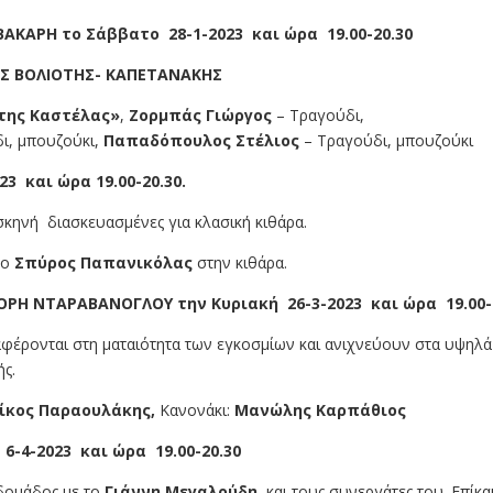
ΚΑΡΗ το Σάββατο 28-1-2023 και ώρα 19.00-20.30
ΑΣ ΒΟΛΙΟΤΗΣ- ΚΑΠΕΤΑΝΑΚΗΣ
της Καστέλας»
,
Ζορμπάς Γιώργος
– Τραγούδι,
ι, μπουζούκι,
Παπαδόπουλος Στέλιος
– Τραγούδι, μπουζούκι
3 και ώρα 19.00-20.30.
σκηνή διασκευασμένες για κλασική κιθάρα.
 ο
Σπύρος Παπανικόλας
στην κιθάρα.
Η ΝΤΑΡΑΒΑΝΟΓΛΟΥ την Κυριακή 26-3-2023 και ώρα 19.00-2
έρονται στη ματαιότητα των εγκοσμίων και ανιχνεύουν στα υψηλά
ς.
ίκος Παραουλάκης,
Κανονάκι:
Μανώλης Καρπάθιος
6-4-2023 και ώρα 19.00-20.30
βδομάδος με το
Γιάννη Μεγαλούδη
και τους συνεργάτες του. Επίκα