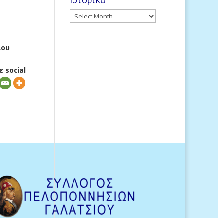
Ιστορικό
Ιστορικό
υ
 social