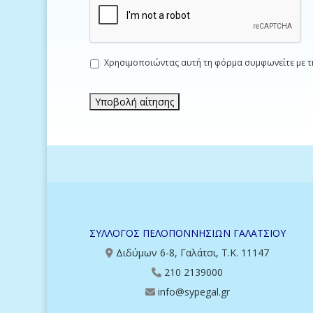
Ι
Χρησιμοποιώντας αυτή τη φόρμα συμφωνείτε με τ
δ
ι
ω
τ
ι
κ
ό
τ
η
τ
α
*
ΣΥΛΛΟΓΟΣ ΠΕΛΟΠΟΝΝΗΣΙΩΝ ΓΑΛΑΤΣΙΟΥ
Διδύμων 6-8, Γαλάτσι, Τ.Κ. 11147
210 2139000
info@sypegal.gr